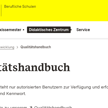
xissemester
Didaktisches Zentrum
Service
twicklung
Qualitätshandbuch
tätshandbuch
teht nur autorisierten Benutzern zur Verfügung und erf
nd Kennwort.
Extern:
(Öffnet in neuem 
Sie zu unserem
Qualitätshandbuch
.