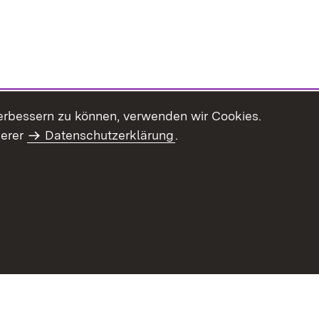
erbessern zu können, verwenden wir Cookies.
serer
Datenschutzerklärung
.
haltsübersicht
Kontakt
Impressum
Datenschutz
Benut