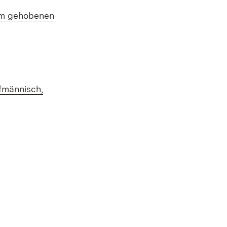
 im gehobenen
fmännisch,