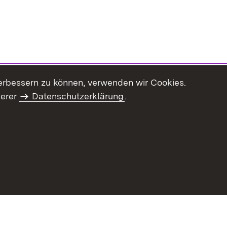
erbessern zu können, verwenden wir Cookies.
serer
Datenschutzerklärung
.
haltsübersicht
Kontakt
Impressum
Datenschutz
Benut