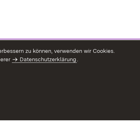
erbessern zu können, verwenden wir Cookies.
serer
Datenschutzerklärung
.
haltsübersicht
Kontakt
Impressum
Datenschutz
Benut